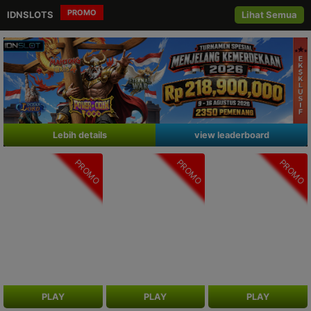
PROMO
IDNSLOTS
Lihat Semua
Lebih details
view leaderboard
PROMO
PROMO
PROMO
PLAY
PLAY
PLAY