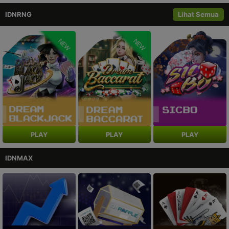
IDNRNG
Lihat Semua
NEW
NEW
PLAY
PLAY
PLAY
IDNMAX