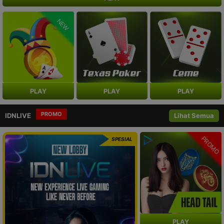
NEW
PLAY
PLAY
PLAY
PROMO
IDNLIVE
Lihat Semua
PROMO
SPESIAL
PLAY