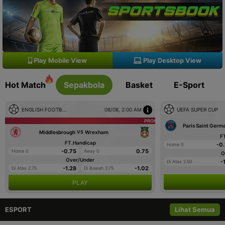
Tangkas
ROMO
Tembak Ikan
Play Mobile View
Play Desktop View
ARCADE
Hot Match
Sepakbola
Basket
E-Sport
ENGLISH FOOTBALL LEAG...
08/08, 2:00 AM
UEFA SUPER CUP
Promosi
PROMO SBO SPORT
Paris Saint Germ
Middlesbrough
VS
Wrexham
Referral
F
FT.Handicap
-0
Home 0
-0.75
0.75
Home 0
Away 0
O
VIP
Over/Under
-1
Di Atas 2.50
Member
-1.28
-1.02
Di Atas 2.75
Di Bawah 2.75
Lainnya
PLAY
VERSI DESKTOP
ESPORT
Lihat Semua