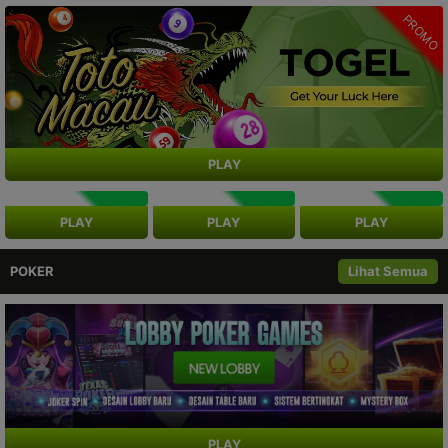
PROMO
PLAY
NEW
NEW
NEW
PLAY
PLAY
PLAY
POKER
Lihat Semua
PLAY